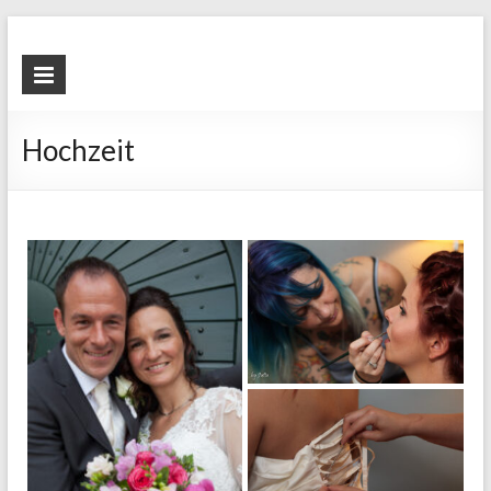
blende4.at –
Hobbyfotogra
und
Hochzeit
Hobbynäheri