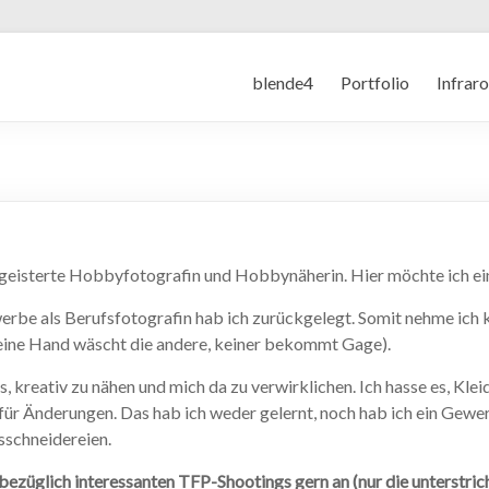
blende4
Portfolio
Infrar
egeisterte Hobbyfotografin und Hobbynäherin. Hier möchte ich ei
rbe als Berufsfotografin hab ich zurückgelegt. Somit nehme ich 
 eine Hand wäscht die andere, keiner bekommt Gage).
es, kreativ zu nähen und mich da zu verwirklichen. Ich hasse es, Kl
für Änderungen. Das hab ich weder gelernt, noch hab ich ein Gewer
schneidereien.
bezüglich interessanten TFP-Shootings gern an (nur die unterstri