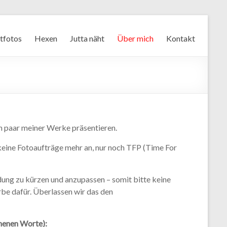
otfotos
Hexen
Jutta näht
Über mich
Kontakt
n paar meiner Werke präsentieren.
keine Fotoaufträge mehr an, nur noch TFP (Time For
eidung zu kürzen und anzupassen – somit bitte keine
be dafür. Überlassen wir das den
chenen Worte):